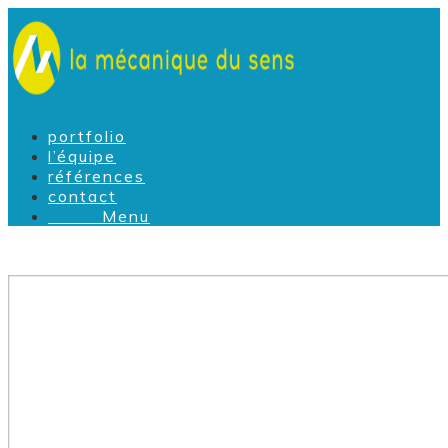
portfolio
l’équipe
références
contact
Menu
Menu